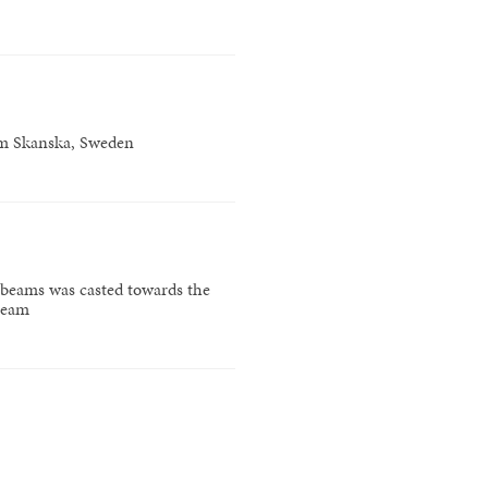
rom Skanska, Sweden
 beams was casted towards the
 beam