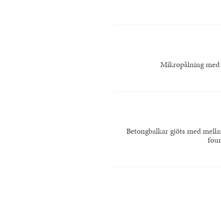
Mikropålning med h
Betongbalkar gjöts med mella
foun