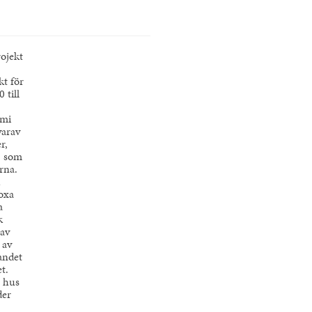
rojekt
kt för
 till
omi
varav
r,
5 som
erna.
doxa
a
k
 av
 av
landet
t.
a hus
der