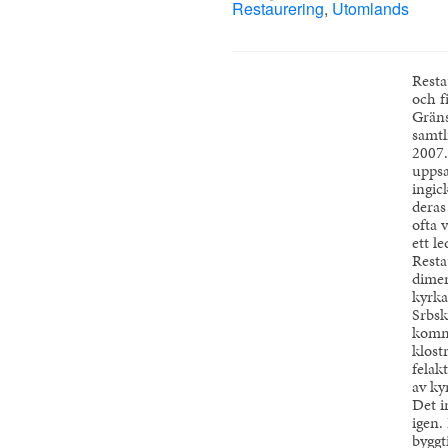
Restaurering
,
Utomlands
Resta
och f
Gräns
samtl
2007.
uppsa
ingic
deras
ofta 
ett l
Resta
dimen
kyrka
Srbsk
kommu
klost
felakt
av ky
Det i
igen.
byggt