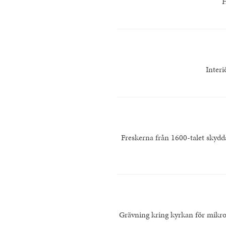
H
Interi
Freskerna från 1600-talet skyd
Grävning kring kyrkan för mikrop