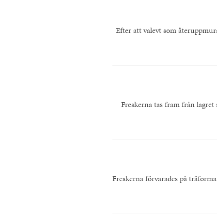
Efter att valevt som återuppmurat
Freskerna tas fram från lagret
Freskerna förvarades på träform