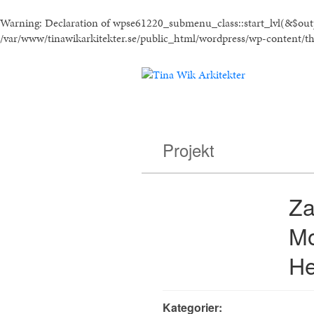
Warning
: Declaration of wpse61220_submenu_class::start_lvl(&$ou
/var/www/tinawikarkitekter.se/public_html/wordpress/wp-content/t
Projekt
Za
Mo
He
Kategorier: