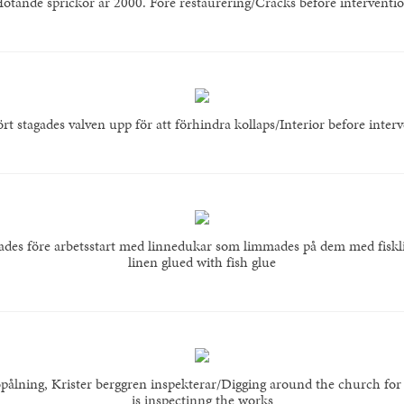
otande sprickor år 2000. Före restaurering/Cracks before interventi
ört stagades valven upp för att förhindra kollaps/Interior before inter
dades före arbetsstart med linnedukar som limmades på dem med fiskl
linen glued with fish glue
ålning, Krister berggren inspekterar/Digging around the church for 
is inspectinng the works