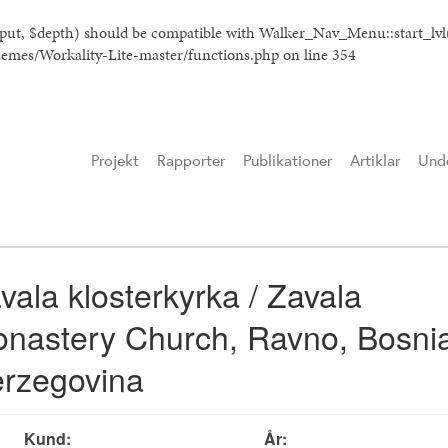
tput, $depth) should be compatible with Walker_Nav_Menu::start_lv
hemes/Workality-Lite-master/functions.php
on line
354
Projekt
Rapporter
Publikationer
Artiklar
Unde
vala klosterkyrka / Zavala
nastery Church, Ravno, Bosni
rzegovina
Kund:
År: