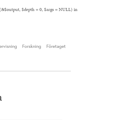
l(&$output, $depth = 0, $args = NULL) in
rvisning
Forskning
Företaget
a