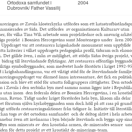
Ortodoxa samfundet i
2004
Dubrovnik/ Father Vassilij
ureringen av Zavala klosterkyrka utfördes som ett katastrofbiståndsp
inansierades av Sida. Det utfördes av organisationen Kulturarv utan
er, för vilka Tina Wik arbetade som projektledare och ansvarig arkite
iga projekt i Bosnien Hercegovina samt Montenegro under åren 2000
 Uppdraget var att restaurera krigsskadade monument som uppfyllde
tta kriterier i vilket uppdragets pedagogiska profil, tidsram och ekon
k. Det gällde även, i mån av möjlighet, att stödja Sidas övriga projekt, 
 bidrag till återvändande flyktingar. Att restaurera offentliga byggnade
viktiga symbolbyggnader, som medvetet hade förstörts i kriget 1992-9
ed i krighshandlingarna, var ett viktigt stöd för de återvändande familj
ureringsuppdraget var därmed ännu intressantare, det fick en politisk
sion och blev ett stöd för utsatta folkgruppers rättigheter. Den orto
n i Zavala i den serbiska byn med samma namn ligger inte i Republik
a utan inom den federala delen av Bosnien Hercegovina, i en kroatis
n, Ravno. Tidigt under kriget förstördes hela byn, liksom alla delar
ret förutom själva kyrkobyggnaden som dock höll på att rasa på grund
igt utförda restaureringsaktioner från tidigare år. Initiativ till återstäl
rkan togs av det ortodoxa samfundet och de deltog aktivt i hela arbete
nnebar även att invånarna i byn började återvända och bygga upp sin
 Byn som minerats av den kroatiska armen, de-minerades senare un
iden för detta projekt av ett kroatiskt de-minerings-team.