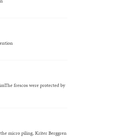
on
vention
imThe frescos were protected by
the micro piling, Kriter Berggren