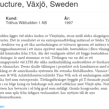
ructure, Växjö, Sweden
Kund:
År:
Trähus Wälludden 1 AB
1997
dden ligger vid södra änden av Växjösjön, strax intill södra skogsägar
arter. Det är resultatet av en entreprenadtävling initierad av Södra T
 Avsikten var g att öka användningen av trävaror igenom att initiera t
yggnadsmaterial i ett ännu oprövat område, bostadshus i flera våning
ild hämtades från USA, där det vanligaste sättet att bygga bostadshus 
 våningar är med stommar av trä. Tävlingen var en del av ett
ningsprojekt vid LTH där olika mellanbjälklag undersöktes av forskar
 Alsmarker. Dessa skulle tillämpas i projektet och kombineras med 
kling av de amerikanska systemen för svenska förhållanden. Vinnare 
son & Wik Arkitektkontor/arkitekt Tina Wik och så småningom anli
ka Syd som entreprenör. Tävlingsförslaget byggde på T-formade pun
da i en båge kring en bokdunge och med utblickar mot Växjö sjön. Na
atsen har bevarats i så hög grad som möjligt. Gamla husgrunder, som
ats som spår från tidigare verksamhet, har nyttjats till de nya
lementhusen.
er: