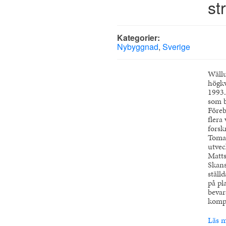
st
Kategorier:
Nybyggnad
,
Sverige
Wällu
högkv
1993.
som b
Föreb
flera
forsk
Tomas
utvec
Matts
Skans
ställ
på pl
bevar
komp
Läs m