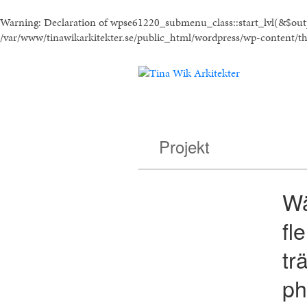
Warning
: Declaration of wpse61220_submenu_class::start_lvl(&$ou
/var/www/tinawikarkitekter.se/public_html/wordpress/wp-content/t
Projekt
Wä
fl
tr
ph