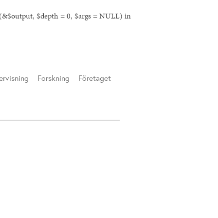
l(&$output, $depth = 0, $args = NULL) in
rvisning
Forskning
Företaget