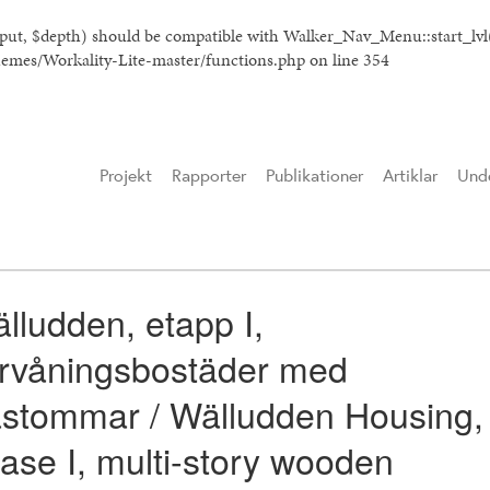
tput, $depth) should be compatible with Walker_Nav_Menu::start_lv
hemes/Workality-Lite-master/functions.php
on line
354
Projekt
Rapporter
Publikationer
Artiklar
Unde
lludden, etapp I,
ervåningsbostäder med
ästommar / Wälludden Housing,
ase I, multi-story wooden