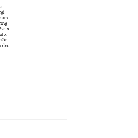
es
gi.
inom
ring
övats
atte
rför
a den