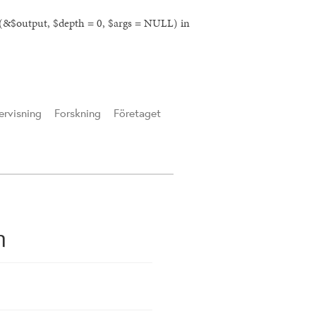
l(&$output, $depth = 0, $args = NULL) in
rvisning
Forskning
Företaget
n