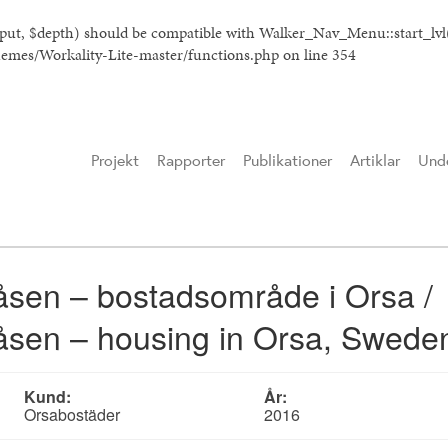
tput, $depth) should be compatible with Walker_Nav_Menu::start_lv
hemes/Workality-Lite-master/functions.php
on line
354
Projekt
Rapporter
Publikationer
Artiklar
Unde
sen – bostadsområde i Orsa /
sen – housing in Orsa, Swede
Kund:
År:
Orsabostäder
2016