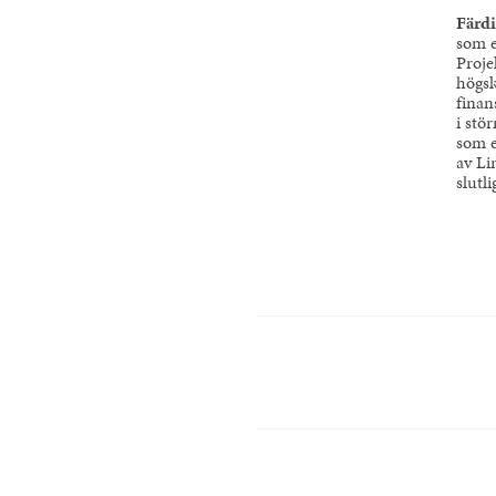
Färdi
som e
Proje
högsk
finan
i stö
som e
av Li
slutl