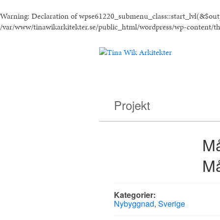
Warning
: Declaration of wpse61220_submenu_class::start_lvl(&$ou
/var/www/tinawikarkitekter.se/public_html/wordpress/wp-content/t
Projekt
Må
Må
Kategorier:
Nybyggnad
,
Sverige