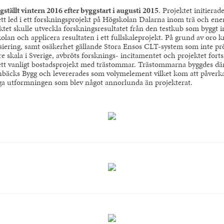
gställt vintern 2016 efter byggstart i augusti 2015
. Projektet initierad
tt led i ett forskningsprojekt på Högskolan Dalarna inom trä och ener
ktet skulle utveckla forskningsresultatet från den testkub som byggt 
olan och applicera resultaten i ett fullskaleprojekt. På grund av oro k
siering, samt osäkerhet gällande Stora Ensos CLT-system som inte pr
rre skala i Sverige, avbröts forsknings- incitamentet och projektet forts
tt vanligt bostadsprojekt med trästommar. Trästommarna byggdes dä
nbäcks Bygg och levererades som volymelement vilket kom att påverk
iga utformningen som blev något annorlunda än projekterat.