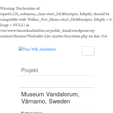
Warning
: Declaration of
wpse61220_submenu_class::start_lvl(&$output, $depth) should be
compatible with Walker_Nav_Menu::start_lvl(&$output, $depth = 0,
$args = NULL) in
/var/www/tinawikarkitekter.se/public_html/wordpress/wp-
content/themes/Workality-Lite-master/functions.php
on line
354
Projekt
Museum Vandalorum,
Värnamo, Sweden