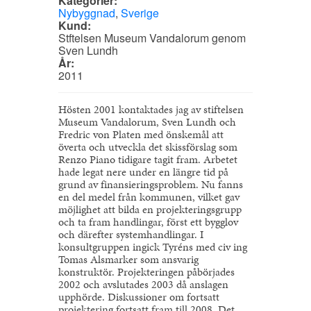
Kategorier:
Nybyggnad
,
Sverige
Kund:
Stftelsen Museum Vandalorum genom
Sven Lundh
År:
2011
Hösten 2001 kontaktades jag av stiftelsen
Museum Vandalorum, Sven Lundh och
Fredric von Platen med önskemål att
överta och utveckla det skissförslag som
Renzo Piano tidigare tagit fram. Arbetet
hade legat nere under en längre tid på
grund av finansieringsproblem. Nu fanns
en del medel från kommunen, vilket gav
möjlighet att bilda en projekteringsgrupp
och ta fram handlingar, först ett bygglov
och därefter systemhandlingar. I
konsultgruppen ingick Tyréns med civ ing
Tomas Alsmarker som ansvarig
konstruktör. Projekteringen påbörjades
2002 och avslutades 2003 då anslagen
upphörde. Diskussioner om fortsatt
projektering fortsatt fram till 2008. Det